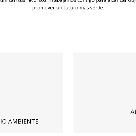
timizan tus recursos. Trabajamos contigo para alcanzar ob
promover un futuro más verde.
A
IO AMBIENTE